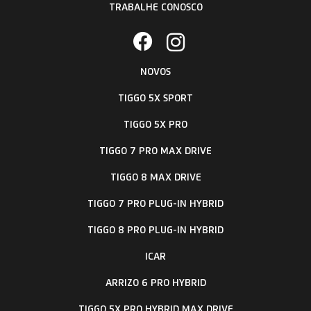
Preferência de contato:
Whatsapp
Telefone
Email
Li e aceito a
Política de Privacidade
e concordo em
receber comunicações da concessionária.
Entrar em contato
Versões Tiggo 5X Sport
Tiggo 5X Sport