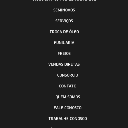
Cinza Metálico
Abertura e fechamento das portas à distância
(Keyless)
Abertura e fechamento do porta-malas à distância
(Keyless)
Abertura e fechamento dos vidros "one touch" com
função antiesmagamento
Ar condicionado eletrônico (manual)
Banco do passageiro dianteiro com 4 ajustes
manuais