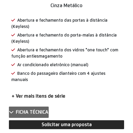
Caoa Chery
Tiggo 5X Sport
A verdadeira face da evolução.
AGENDE SEU TEST-DRIVE