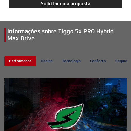
Caoa Chery
Tiggo 5x PRO Hybrid
Max Drive
A evolução híbrida e com sistema MaxDrive.
AGENDE SEU TEST-DRIVE
Anterior
Próx