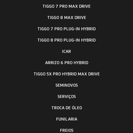
Branco Perolizado
Abertura e fechamento das portas a distância
(Keyless)
Abertura e fechamento do porta-malas à distância
(Keyless)
Abertura e fechamento dos vidros "one touch" com
função antiesmagamento
Ar condicionado dual zone
Banco do motorista com 6 ajustes elétricos
+ Ver mais itens de série